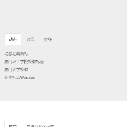
动态
欣赏
更多
动感老鹰商标
厦门理工学院校徽标志
厦门大学校徽
外卖标志WeeZuu
厦门
同行业其他地区